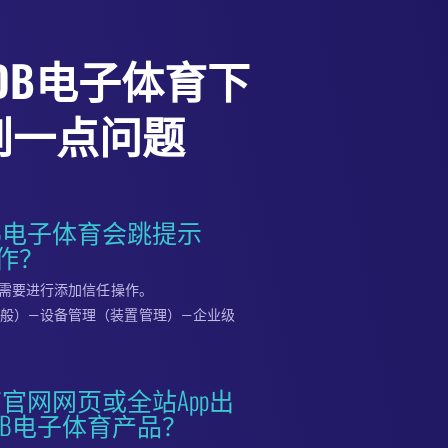
DB电子体育下
到一点问题
B电子体育会跳提示
作？
时候需要进行添加信任操作。
一般）—设备管理（装置管理）—企业级
官网网页或全站App出
DB电子体育产品？