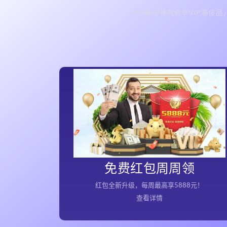
JDB电子体育尊享VIP,奢
免费红包周周领
2022年1月3日00:00:00-长期
活动时间：
JDB电子体育全体会员
活动对象：
感恩回馈！JDB电子体育尊享VIP红包全新
活动内容：
改版升级，免费红包周周送更多！
免费红包周周领
红包领取要求详情见APP内
红包全新升级，每周最高享5888元！
查看详情