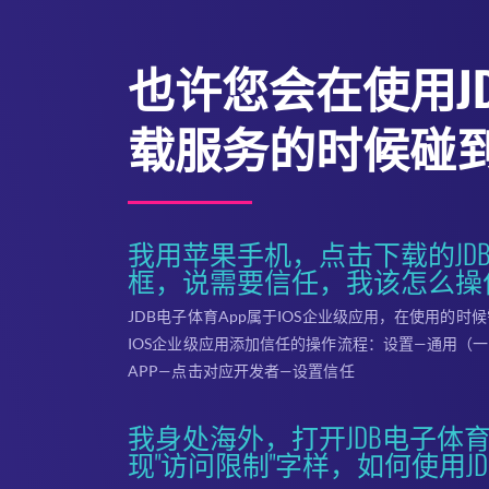
也许您会在使用J
载服务的时候碰
我用苹果手机，点击下载的JD
框，说需要信任，我该怎么操
JDB电子体育App属于IOS企业级应用，在使用的
IOS企业级应用添加信任的操作流程：设置—通用（
APP—点击对应开发者—设置信任
我身处海外，打开JDB电子体育
现"访问限制"字样，如何使用J