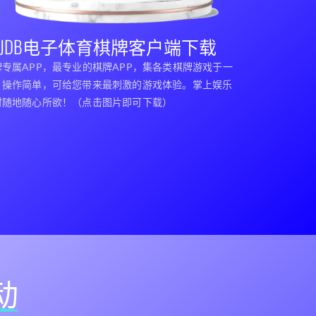
JDB电子体育棋牌客户端下载
牌专属APP，最专业的棋牌APP，集各类棋牌游戏于
一
，操作简单，可给您带来最刺激的游戏体验。掌上
娱乐
时随地随心所欲！（点击图片即可下载）
动