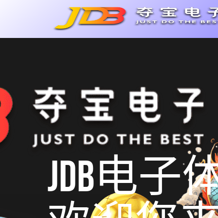
JDB电子