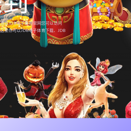
体育官方APP
通过JDB电子体育官网您可以访问
这里你可以JDB电子体育下载、JDB