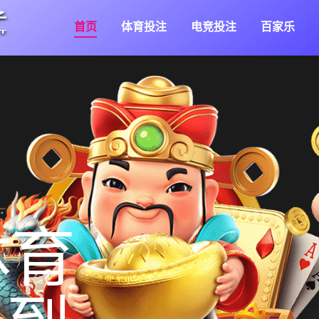
首页
体育投注
电竞投注
百家乐
体育