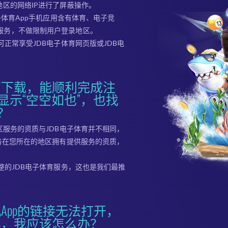
地区的网络IP进行了屏蔽操作。
子体育App手机应用含有体育、电子竞
服务，不做限制用户登录地区。
可正常享受JDB电子体育网页版或JDB电
育下载，能顺利完成注
示“空空如也”，也找
？
区服务的资质与JDB电子体育并不相同，
业务在您所在的地区拥有提供服务的资质，
整的JDB电子体育服务，这也是我们最推
App的链接无法打开，
d"字样，我应该怎么办？