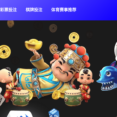
彩票投注
棋牌投注
体育赛事推荐