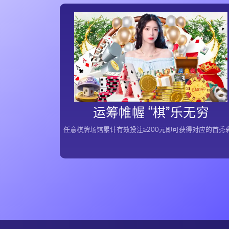
运筹帷幄 “棋”乐无穷
：2022年6月20日00:00:00起
活动时间
：棋开得胜
活动内容
活动期间，此前从未在任意棋牌场馆进行过投注的会
员，当日任意棋牌场馆累计有效投注≥200元即可获得
运筹帷幄 “棋”乐无穷
对应的首秀彩金。
任意棋牌场馆累计有效投注≥200元即可获得对应的首秀