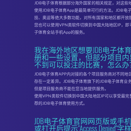
JDB电子体育根据部分海外国家的相关规定，对这些
使用JDB电子体育App是最简单可行的方法。JDB电
技、奥运等绝大多数功能，对所有国家和地区都开放
您也可以使用VPN类软件切换到中国大陆地区IP，即
子体育全站手机App的服务。
我在海外地区想要JDB电子体
册和一些设置，但部分项目内显
不到可以投注的比赛，怎么办
JDB电子体育APP内对接的各个项目服务商对不同地
存在一定差异。JDB电子体育旗下的JDB电子体育
但是项目服务商不能在您当地提供服务。
使用VPN类软件切换到中国大陆地区IP可以享受最完
荐的JDB电子体育使用方式。
JDB电子体育官网网页版或手机
或打开后提示"Access Denie