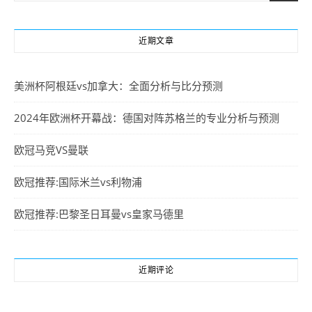
近期文章
美洲杯阿根廷vs加拿大：全面分析与比分预测
2024年欧洲杯开幕战：德国对阵苏格兰的专业分析与预测
欧冠马竞VS曼联
欧冠推荐:国际米兰vs利物浦
欧冠推荐:巴黎圣日耳曼vs皇家马德里
近期评论