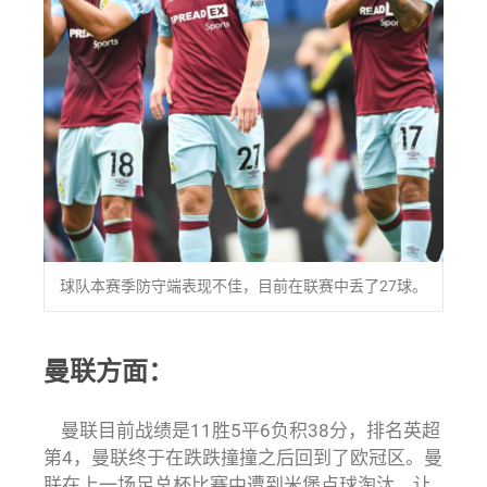
球队本赛季防守端表现不佳，目前在联赛中丢了27球。
曼联方面：
曼联目前战绩是11胜5平6负积38分，排名英超
第4，曼联终于在跌跌撞撞之后回到了欧冠区。曼
联在上一场足总杯比赛中遭到米堡点球淘汰，让