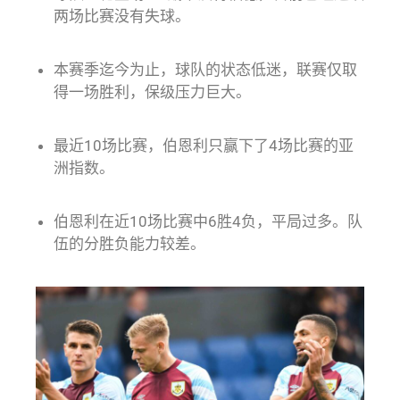
两场比赛没有失球。
本赛季迄今为止，球队的状态低迷，联赛仅取
得一场胜利，保级压力巨大。
最近10场比赛，伯恩利只赢下了4场比赛的亚
洲指数。
伯恩利在近10场比赛中6胜4负，平局过多。队
伍的分胜负能力较差。