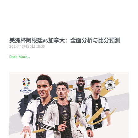
美洲杯阿根廷vs加拿大：全面分析与比分预测
2024年6月20日
18:05
Read More »